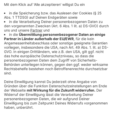
Schulabsentismus stehen wir natürlich auch für
Atteste zur Verfügung." Schulabsentismus meint, dass
Schüler regelmäßig oder längerfristig dem Unterricht
fernbleiben. Ein kurativer, medizinischer Ansatz sei
aber bei der aktuellen Regelung rund um die
Ferienzeiten nicht erkennbar – es bestehe hier kein
ärztlicher Versorgungsauftrag, sagte er der dpa.
Anzeige
Das häufige Argument von Schulen und
Schulministerium, nur mit einem Attest lasse sich
klären, ob ein Schüler wirklich krank sei oder das nur
vorgebe, läuft nach Einschätzung des Sprechers
ohnehin an der Realität vorbei. Niemand wäre "so blöd,
objektivierbare Krankheitssymptome zu schildern. Die
haben alle Kopfschmerzen, Bauchschmerzen, Übelkeit,
Erbrechen und/oder Durchfall." Das könne man auch