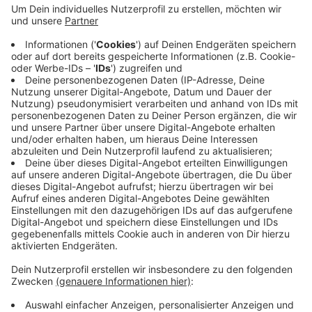
Die "Überwachung" von Patientinnen und Patienten
und deren Eltern "zwecks Nachweis unerlaubten
Schuleschwänzens" sei keine ärztliche Aufgabe,
blockiere hingegen die knappen Ressourcen in den
Praxen. Der BVKJ plädierte für andere Wege. "Eltern
sollten problemlos die Möglichkeit haben, auch rund
um die Ferien selbst Atteste für ihre Kinder zu
schreiben, so wie es sonst im Schuljahr ja auch erlaubt
ist", mahnte Westfalen-Lippe-Landesverbandschef
Marcus Heidemann. "Wenn der Staat die Eltern am
eigenmächtigen Ausdehnen der Ferien hindern will,
muss er dies selbst bewerkstelligen."
Anzeige
Der Staat zerstöre das Vertrauensverhältnis von
Ärzten und Patienten, wenn er Mediziner zu