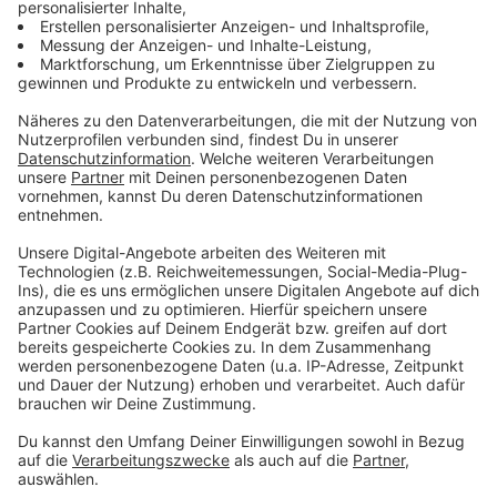
"Überwachern" mache, kritisierte Heidemann laut einer
Mitteilung. Eltern sollten nicht aus Sorge vor einem
Bußgeld gezwungen werden, ihre kranken Kinder in die
Praxen zu schleppen, obwohl diese womöglich nur
Bettruhe brauchten.
Anzeige
Die niedergelassenen Kinderärzte stellten zugleich
klar, dass sie Schüler, die kurz vor oder nach den Ferien
krank werden, auch weiterhin in ihren Praxen
behandeln. "Allerdings stellen wir keine Atteste dafür
aus", sagte Thiele.
Anzeige
Der Sprecher des Landesverbands Nordrhein ergänzte,
bei "individueller Begründung wie zum Beispiel