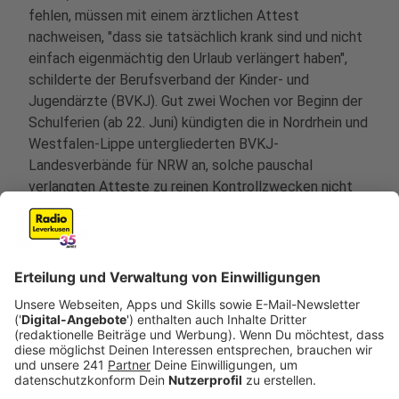
fehlen, müssen mit einem ärztlichen Attest
nachweisen, "dass sie tatsächlich krank sind und nicht
einfach eigenmächtig den Urlaub verlängert haben",
schilderte der Berufsverband der Kinder- und
Jugendärzte (BVKJ). Gut zwei Wochen vor Beginn der
Schulferien (ab 22. Juni) kündigten die in Nordrhein und
Westfalen-Lippe untergliederten BVKJ-
Landesverbände für NRW an, solche pauschal
verlangten Atteste zu reinen Kontrollzwecken nicht
mehr auszustellen.
Anzeige
Ärzte sehen sich nicht als Kontrollinstanz der
Schulen
Anzeige