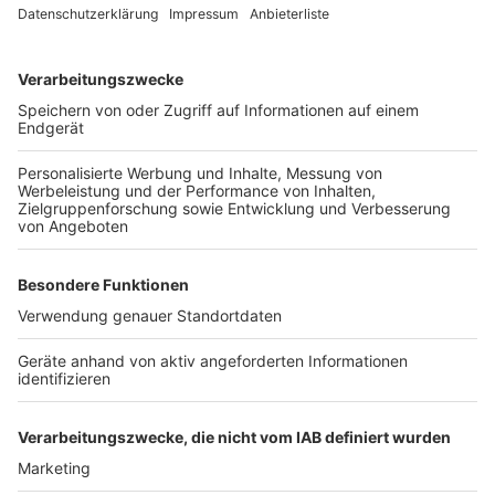
als Arzt nicht überprüfen, geschweige denn
widerlegen. "Eine Arztpraxis ist hier also genauso
(in)effektiv wie ein Schulsekretariat."
Anzeige
Der Verbandssprecher meinte, wenn der Gesetzgeber
"überwachen" wolle, solle er das anders organisieren -
etwa über den öffentlichen Gesundheitsdienst. Oder
er solle Kontrollfunktionen an das Ordnungsamt
delegieren. Der Berufsverband habe das Düsseldorfer
Schulministerium und die Bezirksregierungen in der
vergangenen Woche über die BVKJ-Haltung informiert
und zur Lösungsfindung aufgefordert.
dpa
Anzeige