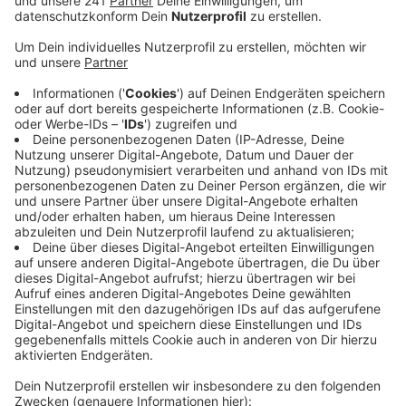
Veröffentlicht:
Mittwoch, 06.04.2022 13:42
Anzeige
Tausende Läufer werden mehr als 7000 Kilometer
zurücklegen – für unheilbar kranke Kinder und ihre
Familien. Dabei wird die Angel-Fackel durch die
Teilnehmer von Kinderhospiz zu Kinderhospiz und von
Ort zu Ort getragen. Der Verein "Hits fürs Hospiz"
sucht noch Mitläufer, die sich an dem Fackellauf auf
Leverkusener Stadtgebiet beteiligen. Sie können
laufen, walken, Fahrradfahren oder auch mit dem
Rollstuhl mitfahren. Außerdem freuen sich die
Organisatoren auch noch über Tipps zu einer schönen
Strecke durch unsere Stadt.
Hier
findet ihr
Ansprechpartner und weitere Infos zur Aktion.