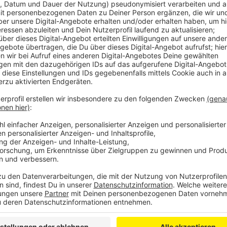
Es sind schreckliche Bilder, die uns in den vergangen
Angriffskrieg, den Russland gegen die Ukraine führt,
unserer Kleinen, was überhaupt dort passiere. Kinder
Interview verschiedene Erklär-Möglichkeiten aufgeli
besten und nachvollziehbarsten für Kinder erklären ka
Jugendliche. Das Interview mit dem Facharzt für Kin
Sinsen mit unserer Kollegin Claudia Löhr hört ihr hier.
Anzeige
Interview mit Kinderpsycholo
Krieg
Anzeige