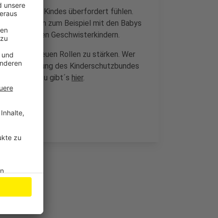
 Geburt ihres Kindes überfordert fühlen.
amilien, gehen zum Beispiel mit den Babys
pielen mit den Geschwisterkindern.
 ihren teils neuen Rollen zu stärken. Wer
nfoveranstaltung des Kinderschutzbundes
Alle Infos dazu gibt´s
hier
.