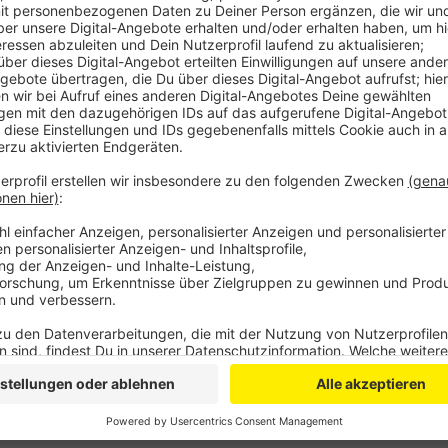
Dabei werden Familien unterstützt, die sich nach der
Ein bis zweimal die Woche besuchen die Helfer die F
spazieren während die Mutter Schlaf nachholt oder s
Ziel sei es die erschöpften Eltern zu entlasten und in
mehr darüber wissen möchte, kann an einer Online-I
teilnehmen. Die nächste findet am 19. Januar statt. 
Anzeige