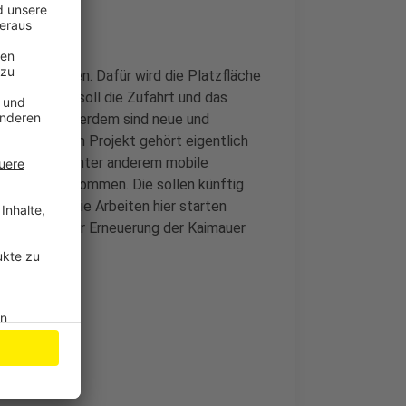
r daherkommen. Dafür wird die Platzfläche
sehen – so soll die Zufahrt und das
 werden. Außerdem sind neue und
plant. Zu dem Projekt gehört eigentlich
Hier sollen unter anderem mobile
 Krancafé kommen. Die sollen künftig
önnen. Bis die Arbeiten hier starten
e Arbeiten zur Erneuerung der Kaimauer