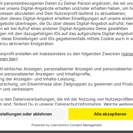
Anzeige
Der staubige Schotterplatz soll künftig ordentliche
komplett neugebaut und mit einem Glitzerasphalt ver
Parken für Autos und Feuerwehrfahrzeuge einfacher
einheitliche Mülleimer, Laternen und Fahrradbügel ge
auch die Umgestaltung des Hafenplatzes in Hitdorf. 
Sitzpodeste zwischen dem Sporthafen-Kran und dem
auch für Veranstaltungen als Bühne genutzt werden k
können dauert es aber noch was – vorher müssen all
am Hitdorfer Hafen abgeschlossen werden.
Anzeige