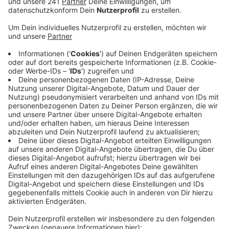
Veröffentlicht:
Mittwoch, 22.09.2021 07:34
Anzeige
Aber auch Möbel und andere Einrichtungsgegenstände
müssen neu angeschafft werden. Um das zu
unterstützen hat die EVL jetzt jeweils 2.500 € Euro für
die städtischen Kitas an der Rat-Deycks-Straße und
an der Adalbert-Stifter-Straße gespendet. Der
Monheimer Energieversorger hat die Beträge nochmal
um je 500 Euro erhöht. „Wir haben unseren
Heimathafen verloren und sind auch noch zwei Monate
nach der Flut froh über den Zusammenhalt und die
Unterstützung aus der Stadt“, so die Leiterin der
Kindertagesstätte Rat-Dycks-Straße. Noch bis zum
Frühjahr müssen die Kinder beider Kitas auf andere
Gebäude ausweichen.