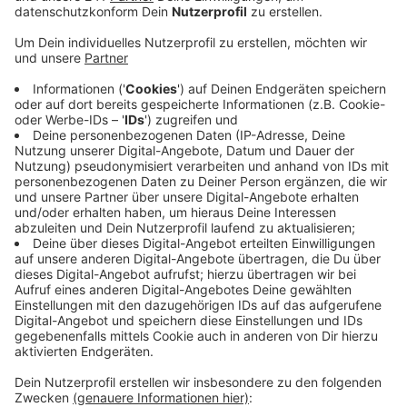
Dafür bereitet die Stadt gerade ein Schreiben vor.
Veröffentlicht:
Freitag, 14.05.2021 06:35
Anzeige
Whatsapp-Gruppen von Eltern und E-Mail-Verteiler der
Schulleitungen seien viel schneller als Amtsblätter –
diese Vernetzung müsse man nutzen, damit zwischen
einer möglichen Infektion und der Quarantäne-
Anordnung weniger Zeit verstreicht, sagt die Stadt.
Wenn Infektionen in einem anderen Umfeld als Kita
und Schule auffallen, appelliert die Stadt an
Betroffene: Sprecht offen miteinander, geht in
Quarantäne, sobald ihr wisst, dass ihr Kontaktperson
oder infiziert seid.
Anzeige