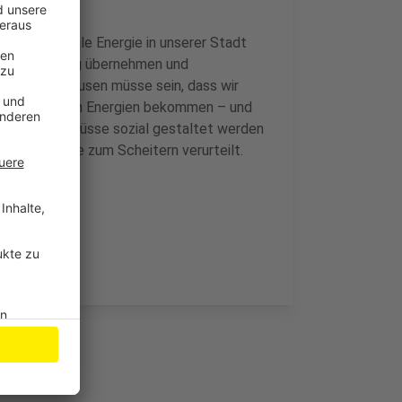
r klimaneutrale Energie in unserer Stadt
e Federführung übernehmen und
iel für Leverkusen müsse sein, dass wir
 regenerativen Energien bekommen – und
Energiewende müsse sozial gestaltet werden
sonst sei sie zum Scheitern verurteilt.