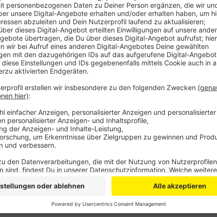
Gemeinsam sollen sie
einen verbindlichen Fahrplan fü
gestalten. Dabei soll die EVL als Energieexperte di
Zwischenziele festlegen, die wir einhalten können. Z
schon kurz- bis mittelfristige Strom und Wärme aus
dass das für alle bezahlbar bleibt. Die Klima- und 
und kostengünstig vonstattengehen, so die Parteien, 
Anzeige