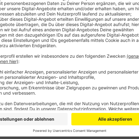
Es geht darum, wie wir alle in Zukunft weniger CO2
Klimawandel immer größere Bedeutung bei uns in der
Tagesordnung für den Umweltausschuss heute Nachmi
vielen Ideen zum Klimaschutz beschäftigen: zum Beisp
Bushaltestellen zu begrünen oder ob sich die Stadt ve
Bäume zu pflanzen.
Anzeige