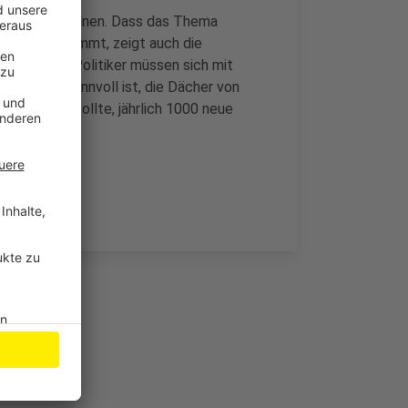
 ausstoßen können. Dass das Thema
 Stadt bekommt, zeigt auch die
ttag: die Politiker müssen sich mit
iel ob es sinnvoll ist, die Dächer von
rpflichten sollte, jährlich 1000 neue