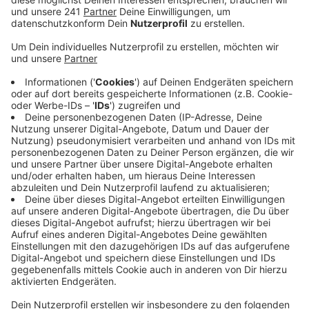
die Zahl der bestätigten Corona-Fälle weiterhin
nur langsam. Sie liegt bei 314. Stand Montag, 3.
August.
Veröffentlicht:
Montag, 03.08.2020 14:43
Anzeige
Schon vor Monaten hat sich das Klinikum bereits in
Hinblick
auf steigende
Infektionszahlen vorbereitet.
Die Intensivkapazitäten kann das Klinikum laut einer
Sprecherin innerhalb weniger Stunden auf den
Notfallmodus hochfahren. Aktuell werden allerdings
nur zwei Patienten auf der Intensivstation behandelt.
Trotzdem hat das Klinikum nochmals seine
Sicherheitsvorkehrungen hochgeschraubt. Ab heute
werden alle neu-angekommenen Patienten
standardmäßig auf das Coronavirus getestet. Die