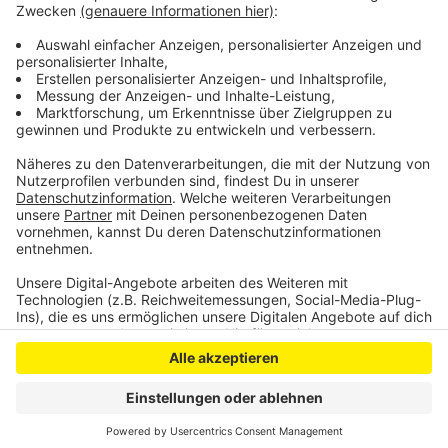
flächendeckende Maskenpflicht für das Klinikums-
Gelände wird mittlerweile besser angenommen, als
noch zuletzt, so die Sprecherin.
Anzeige
Anzeige
Anzeige
Anzeige