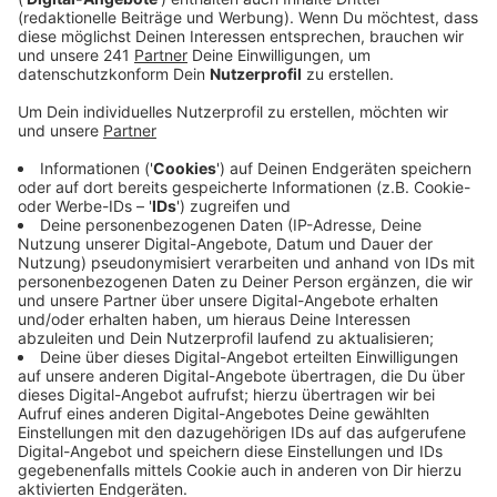
Veröffentlicht:
Dienstag, 13.06.2023 11:08
Anzeige
Das Klinikum freut sich über diese Auszeichnung und
sagt Danke. Gleichzeitig freuen sich die Beteiligten
auf die nächste Abstimmungs-Runde im September.
Dann wird der Bundessieger unter den 16
Landesiegerinnen und -siegern ermittelt. Der
Bundespreis wird Anfang November in Berlin verliehen.
Den Online-Wettbewerb gibt es inzwischen seit vier
Jahren.
Ziel ist es darauf aufmerksam zu machen, wie
wichtig eine gute Pflege ist.
Anzeige