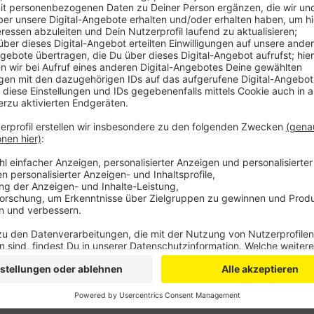
Anzeige
Seit Anfang August war die Spendenbereitschaft lau
zurückgegangen. Deshalb freuen sich die Verantwort
sind auf dem Konto der Bürgerstiftung seit der Ho
über 1,4 Millionen Euro eingegangen. Mit dem Geld 
ihre Familien bei uns in der Stadt geholfen werden.
Anzeige