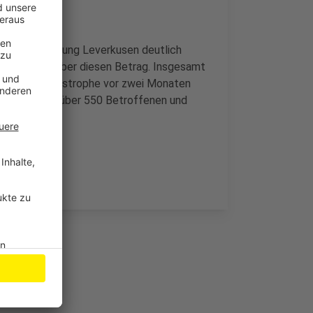
t Bürgerstiftung Leverkusen deutlich
lichen sehr über diesen Betrag. Insgesamt
chwasser-Katastrophe vor zwei Monaten
konnte schon über 550 Betroffenen und