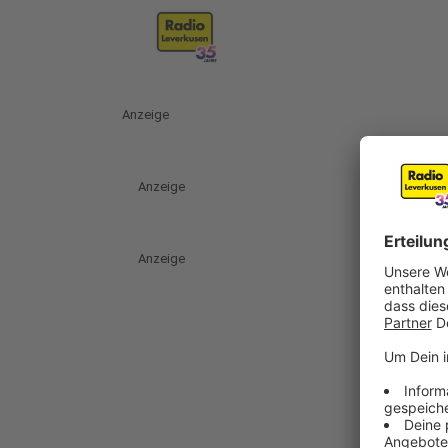
Anzeige
Anzeige
Anzeige