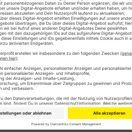
Hintergrund ist, dass der parallel zum Willy-Brandt
Schleichweg genutzt wird und Autos hier dann viel zu 
auf der Fahrradstraße Tempo 30. Ein Großteil der Aut
50km/h unterwegs.
Auf Höhe der A3-Autobahnbrücke soll es in Zukunft 
müssen dann den Weg über die Edith-Weyde-Straße 
eingerichtet wird, ist noch nicht klar.
Anzeige