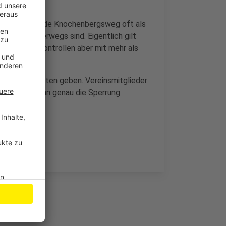
-Ring verlaufende Knochenbergsweg oft als
schnell unterwegs sind. Eigentlich gilt
os war bei Kontrollen aber mit mehr als
deshalb Pfosten geben. Vereinsmitglieder
nehmen. Wann genau die Sperrung