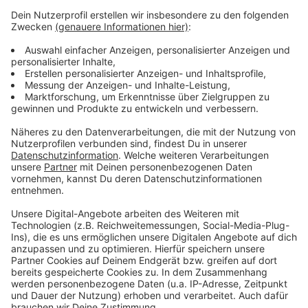
Die einen haben gefeiert, die anderen hätten gerne
etwas gefeiert und wieder andere haben sich selbst
entlassen, bevor es andere tun. Deutschland hat
gewählt - Friedrich Merz muss jetzt irgendwie eine
funktionierende Regierung auf die Beine stellen. Und
wenn wir doch eins aus den ganzen Schul- und
Kindergarten-Gruppen gelernt haben, organisieren geht
am besten mit einer WhatsApp-Gruppe.
Anzeige
Anzeige