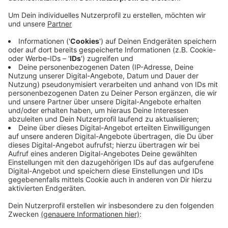
Anzeige
Bei den Kontrollen am Rheinufertunnel verstießen
mehr als 30 LKW-Fahrer gegen das Verbot. Sie
mussten jeweils ein Bußgeld in Höhe von 75 Euro
zahlen. Die Mitarbeiter des Ordnungsamtes waren
nach eigenen Angaben überrascht, dass sich nahezu 75
Prozent der überprüften Fahrer nicht an das Verbot
hielten. Bald sollen weitere Kontrollen folgen. LKW, die
in Köln Waren anliefern oder abholen, dürfen weiterhin
in die Verbotszone fahren.
Anzeige