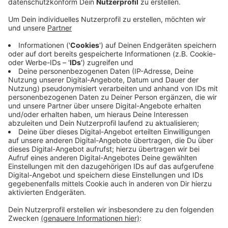
Anzeige
Seine Nachfolge steht noch nicht fest, kommissarisch
wird seine Stellvertreterin Miriam Brauns die Leitung
der Kölner Polizei übernehmen.
Jacob hatte 2017 mit dem Plan sein Amt angetreten,
nach den Übergriffen in der Silvesternacht 2015 auf
16 auf der Kölner Domplatte wieder Vertrauen in die
Kölner Polizei aufzubauen. Am prägendsten für seine
Amtszeit in Köln dürften die Ermittlungen der BAO
Berg rund um den Missbrauchsprozess Bergisch
Gladbach gewesen sein.
Anzeige