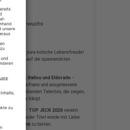
treffen Nachwuchs
Musik – sie ist pure kölsche Lebensfreude!
es Karnevals auf die spannendsten
 Höhner, Cat Ballou und Eldorado
–
te, Mitsing-Refrains und ausgelassene
ch mit aufstrebenden Talenten, die zeigen,
elovend heute klingt.
len Balladen –
TOP JECK 2026
vereint
Karnevals. Jeder Titel wurde mit Liebe
n und Moderne
zu bieten.