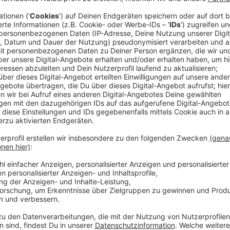
Anzeige
Top Jeck 2026 – Kölsch & Jot: Legenden 
Anzeige
Die achte Ausgabe von
TOP JECK
ist mehr als nur 
Auf dem neuen Sampler treffen die großen Namen d
Newcomer der Szene.
Mit dabei sind unter anderem
Tommy Engel, Brings,
Künstler, die seit Jahren für echte Gänsehautmomen
Stimmung stehen. Seite an Seite präsentieren sie si
wie vielfältig, modern und lebendig der kölsche Fast
Von mitreißenden Party-Hymnen bis hin zu gefühlvol
das gesamte musikalische Spektrum des rheinischen 
ausgewählt, um die perfekte Mischung aus
Traditio