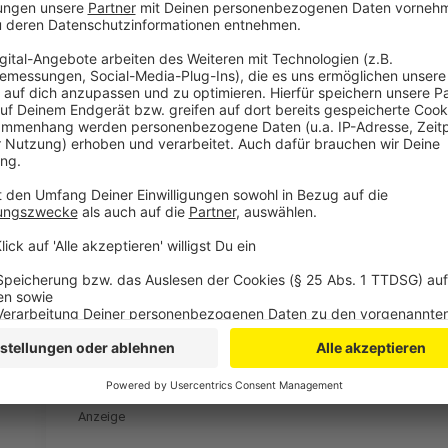
Egal ob alteingesessener Jeck oder frisch infiziert
findet jeder seinen neuen Lieblingssong.
Anzeige
Ein Muss für alle Jecken
Anzeige
Ob zu Hause, im Auto oder auf der nächsten Karneva
Stimmung überall dorthin, wo gefeiert, gelacht und m
dazugehört – für alle, die den Karneval leben und lieb
Jetzt überall erhältlich, wo es Musik gibt!
Anzeige