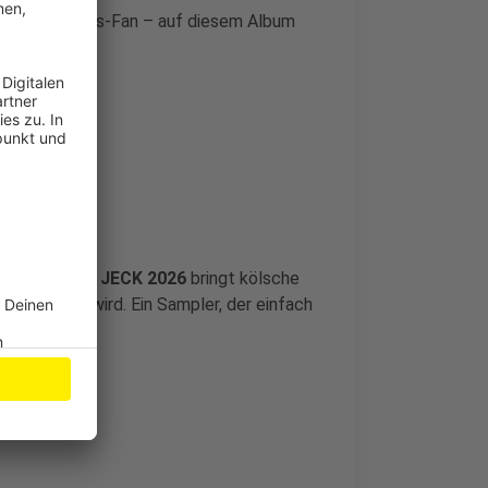
er Fastelovends-Fan – auf diesem Album
lsparty:
TOP JECK 2026
bringt kölsche
itgesungen wird. Ein Sampler, der einfach
en.