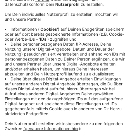
Verantwortlichen eingeweiht. Es ist das größte
Bauprojekt der WGL seit Jahren gewesen.
Veröffentlicht:
Mittwoch, 15.07.2020 12:58
Anzeige
Mit dabei war auch NRW-Bauministerin
Scharrenbach. Die WGL hat für das Mammut-Projekt
Fördergelder vom Land bekommen. Ziel war es hier vor
allem kostengünstigen Wohnraum zu schaffen und die
Umgebung optisch aufzuwerten. 2017 sind die
Bauarbeiten gestartet. Die alten Ladenzeilen und der
Supermarkt wurden abgerissen - dafür hat die WGL am
Königsberger Platz mehr als 60 Wohnungen gebaut –
mit Innenhöfen und neuen Ladenzeilen. Ein Teil der
Wohnungen ist bereits bezogen.