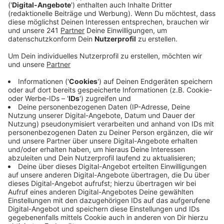
Veröffentlicht:
Dienstag, 17.01.2023 06:18
Anzeige
Über 6.700 Fahrten in vier Wochen, circa 5.000 davon in
Leverkusen. Dass der Service direkt von Beginn an so
gut genutzt wird, freue die wupsi sehr und zeige, dass
auch ganz neue Mobilitätsformen angenommen
werden, so das Leverkusener Busunternehmen. Die
Taxis fahren ohne festen Fahrplan und stellen sich die
Routen anhand der Wünsche ihrer Gäste zusammen. In
Leverkusen wird der Service am häufigsten vom
Busbahnhof Opladen aus in Anspruch genommen. Für
VRS-Aboinhaber fallen keine zusätzlichen Kosten an,
auch Fahrgäste ohne Abo zahlen den regulären VRS-
Tarif.