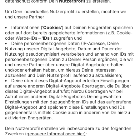
Anzeige
Aus der Luft seien viele Schäden einfacher zu
erkennen als vom Boden, so der Netzbetreiber. Die
Piloten suchen nach Seilschäden, defekten Isolatoren
und Schäden am Mast – außerdem achten sie auch
auf Bäume, die zu nah an die Leitungen heranwachsen.
Kontrolliert werden insgesamt rund 2.900 Masten und
etwa 900 Kilometer Leitung in großen Teilen NRWs.
Wann genau die Flüge über Leverkusen stattfinden,
kann Amprion nicht sagen. Das hänge stark von den
Wetterverhältnissen ab, so der Netzbetreiber.
Anzeige