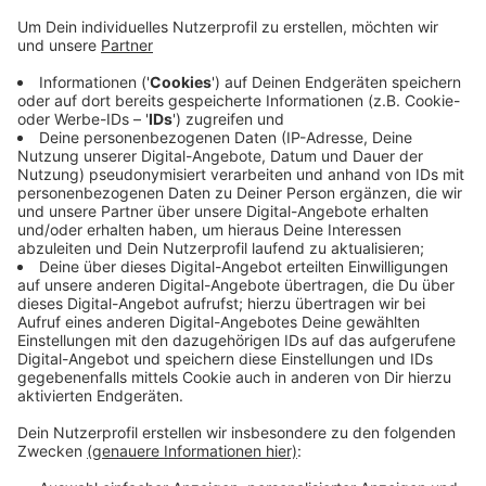
Anzeige
Sie brauchen in allen Nahverkehrsmitteln in ganz NRW
keinen Cent zu bezahlen und können bei uns alle
Busse, S-Bahn sowie die RegionalBahn- und
RegionalExpress-Linien kostenfrei nutzen. Unter das
Angebot fallen auch Straßen-, Stadt- und U-Bahnen in
NRW. So soll die Mobilität unserer Pänz ganz
besonders gefördert werden, so unser
Verkehrsverbund Rhein-Sieg wörtlich.
Anzeige