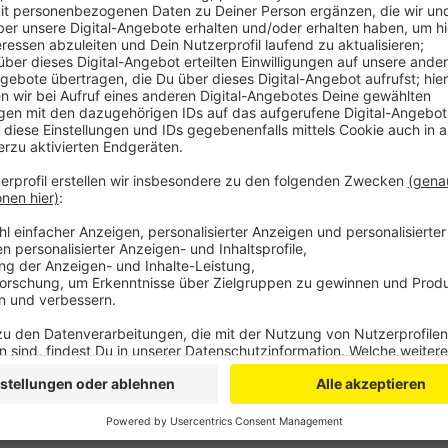
Veröffentlicht:
Freitag, 08.04.2022 12:26
Anzeige
Das Tierheim bietet zusammen mit einer Kölner Tiera
Opladen eine offene Sprechstunde, für krank erschei
an. Die Behandlung ist kostenlos. Wer möchte kann h
Haustieres überprüfen und gegebenenfalls auffrische
Woche Mittwoch zwischen elf und halb zwölf statt. 
die Sprechzeiten etwas auszuweiten, so ein Tierhei
abgewiesen werden.
Anzeige