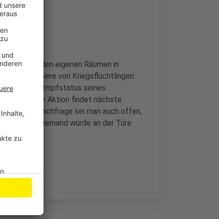
rztpraxis in den eigenen Räumen in
nende Haustiere von Kriegsflüchtlingen
ier auch den Impfstatus seines
n lassen. Die Aktion findet nächste
Bei großer Nachfrage sei man auch offen,
m-Sprecher. Niemand würde an der Türe