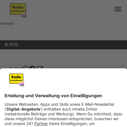
menu
Anzeige
©
KVB
open_in_new
Teilen:
Kostenloser ÖPNV am Samstag in
Köln
Wer Samstag für einen Ausflug oder zum Shoppen
nach Köln fahren möchten, braucht nicht für Bus
und Bahn zu zahlen. Ein Kölner
Versicherungsunternehmen spendiert in
Kooperation mit KVB einen kostenlosen ÖPNV-Tag