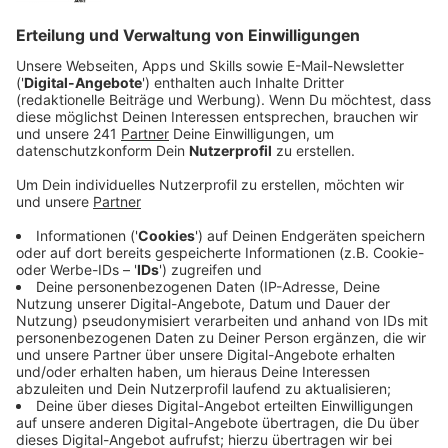
Anzeige
Unser Leverkusener Apothekensprecher weist nun
aber eindringlich darauf hin, dass es sinnvoller sei Geld
an seriöse Hilfsorganisationen zu spenden. Diese
würden gezielt mit Helfern vor Ort sowie mit
Apothekern zusammenarbeiten und wüssten genau,
welche Medikamente und medizinischen Materialien
benötigt werden, sagt er. Als Beispiele nennt er
"action medeor" oder "Apotheker ohne Grenzen".
Hier könnt ihr spenden:
action medeor e. V.