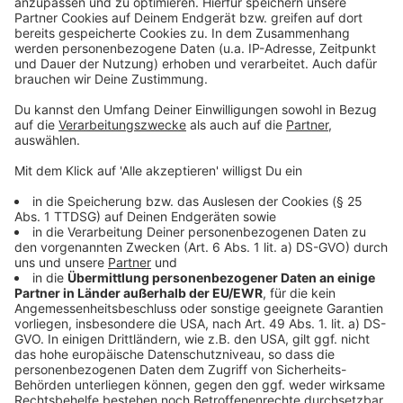
Deutsche Apotheker- und Ärztebank IBAN: DE 02
3006 0601 0004 7937 65
BIC: DAAEDEDD
Weitere Informationen zu den Hilfsorganisationen
unter: www.medeor.de www.apotheker-ohne-
grenzen.de www.apotheker-helfen.de
Anzeige
Anzeige