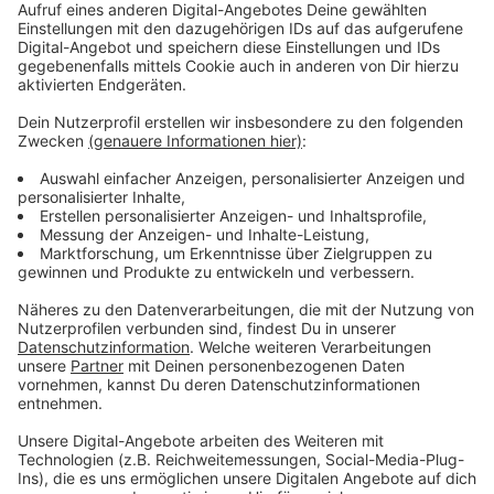
Sparkasse Krefeld IBAN: DE 78 3205 0000 0000 0099
93
BIC: SPKRDE33
Stichwort »Ukraine«
Apotheker ohne Grenzen Deutschland e. V.
Deutsche Apotheker- und Ärztebank IBAN: DE 88
3006 0601 0005 0775 91
BIC: DAAEDEDDXXX
Betreff »Ukraine-Hilfe«
Apotheker helfen e. V.