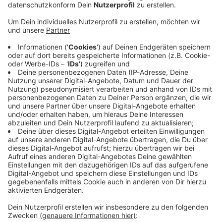
Veröffentlicht:
Dienstag, 01.12.2020 17:14
Anzeige
Konkret geht es um Bauarbeiten auf der "Altenberger
Straße", auf der Straße "In Holzhausen" und auf
der "Steinbücheler Straße". Laut Stadt musste
letztere Baustelle dringend noch in diesem Jahr
abgeschlossen werden, weil
sonst entsprechende Fördergelder verfallen
wären. Die Kanalarbeiten In Holzhausen waren
praktisch und wirtschaftlich auch nicht zu verschieben,
heißt es. Zudem habe man die Arbeiten an
der Steinbücheler Straße extra in die verkehrsärmeren
Herbstferien verlegt, so die Stadt.
Anzeige