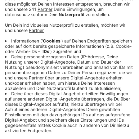
Wuppertal will das so aber nicht stehen lassen und
übt massive Kritik.
Veröffentlicht:
Donnerstag, 14.07.2022 13:45
Anzeige
Das Gutachten ist nicht objektiv und nicht
wissenschaftlich genug, sagt Rechtsanwalt Frank
Adolphs. Er vertritt knapp 300 Geschädigte der
Flutkatastrophe. Für ihn ist es eine Frechheit, wie das
Gutachten entstanden ist: die Wissenschaftler der Uni
Aachen konnten lediglich die Daten verwenden, die sie
vom Wupperverband bekommen haben. Er habe mit
seinen Mandanten ein ganzes Jahr lang auf das
Gutachten gewartet, so der Anwalt. Die
Staatsanwaltschaft habe ebenfalls darauf gewartet
und deshalb kaum ermittelt. Der Wupperverband