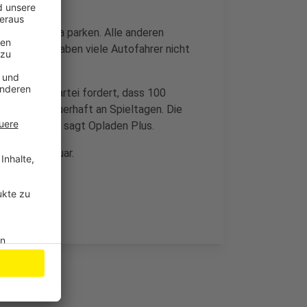
 der BayArena parken. Alle anderen
 der Woche haben viele Autofahrer nicht
ndelt. Die Partei fordert, dass 100
mmer und dauerhaft an Spieltagen. Die
 alle belegt, sagt Opladen Plus.
 am 21. Februar.