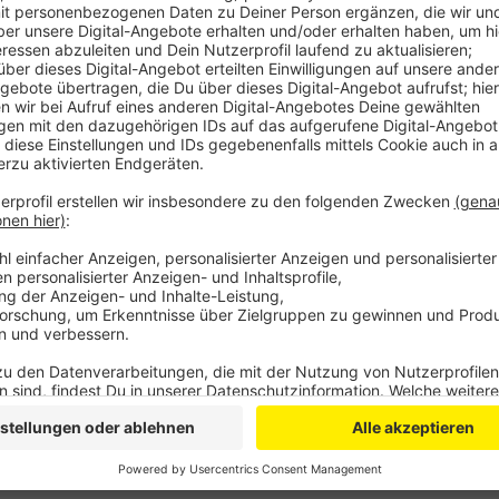
An Spieltagen der Werkself dürfen hier nur Besucher
werden abgeschleppt. Vor allem die Spieltage unter
auf dem Schirm.
Opladen Plus will, dass die Stadt mit Bayer neu verha
Parkplätze für Park and Ride freigegeben werden - i
Plätze seien bei Spielen unter der Woche sowieso nie
Das nächste wochentags Heimspiel der Werkself ist
Anzeige