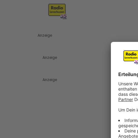
Anzeige
Anzeige
Anzeige