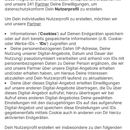
Stadt.
Veröffentlicht:
Dienstag, 24.05.2022 06:04
Anzeige
Der Leverkusener Gastro-Sprecher sieht diesen
Vorschlag allerdings kritisch. „Wir haben genau das
schon probiert“, sagt der Leverkusener DEHOGA-
Sprecher. Versuche in dieser Richtung wären bislang
erfolglos geblieben. Erstens, sagt er, weil viele der
Geflüchteten hier keine langfristige Jobperspektive
suchen und schnellstmöglich zurück in die Ukraine
wollen. Und zweitens wäre das ja auch nur eine
temporäre Lösung.
Er wünscht sich stattdessen, dass die Politik für eine
attraktivere Ausbildung im Gastro-Bereich sorgt. Ein