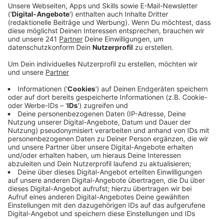
Veröffentlicht: Dienstag, 03.01.2023 15:40
Anzeige
Das 9€ Ticket habe die Bereitschaft vieler gesteigert,
auf Bus und Bahn umzusteigen, die Preiserhöhung
könne dieser Bereitschaft schaden, so die FDP. Der
VRS begründet die Erhöhung mit gestiegenen Kosten.
Auch die Leverkusener CDU befürchtet, dass der
ÖPNV bei uns in Leverkusen zukünftig eher weniger
attraktiv wird. Der anstehende Fahrplanwechsel bei
der Wupsi nächsten Montag (9.1.) beinhaltet zum
Beispiel die Abschaffung der SB27. Ersetzen wird sie
eine Buslinie, die nur noch die Hälfte der Fahrten
zwischen Rheindorf-Nord und Chempark durchführen
wird. „Das motiviert sicher nicht, für den Weg zur
Arbeit den ÖPNV zu nutzen“, so die CDU. Die Wupsi