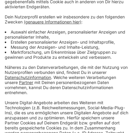
sagt: lieber weniger Busse, die dann auch kommen, als
viele Optionen, die kurzfristig ausfallen müssen. Grund
sei die angespannte Personalsituation.
Anzeige
Weitere Meldungen aus Leverkusen
Anzeige
Hinweise zur neuen Bio-Tonne für Leverkusen
Leverkusener Online-Petition "Keinen Meter mehr"
läuft gut
Europaring nach Silvesterunfall wieder frei
Anzeige