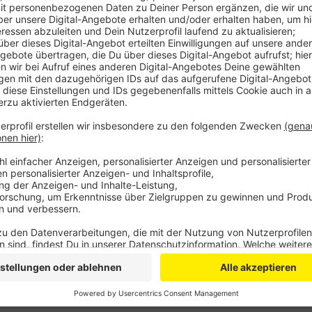
Die Stadtverwaltung befürchtet dadurch eine zu groß
geht davon aus, dass der Verkehr auf der Langenfel
Gewerbegebiets um mehr als 20 Prozent zunehmen w
Knotenpunkt Fahnenacker kaum tragen.
Bedenken äußert die Leverkusener Stadtverwaltung 
und Artenschutz in dem Bereich. Ein weiterer Punkt
für Leverkusener Firmen sein. Mit neuen Gewerbeflä
Attraktivitätsmerkmal für den Standort hinzu – nebe
Monheim.
Anzeige