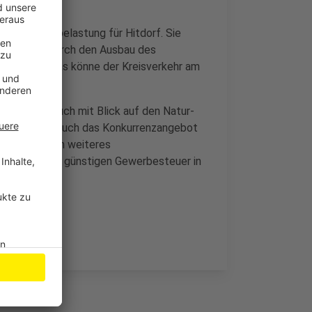
e Verkehrsbelastung für Hitdorf. Sie
der Straße durch den Ausbau des
ürde und das könne der Kreisverkehr am
außerdem auch mit Blick auf den Natur-
 könnte aber auch das Konkurrenzangebot
chen käme ein weiteres
n der bereits günstigen Gewerbesteuer in