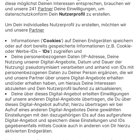
gewährleistet werden könne und die
Arbeitsbelastung für die Putzkräfte viel zu hoch
werden würde.
Veröffentlicht:
Dienstag, 25.08.2020 09:50
Anzeige
Unsere Stadtverwaltung kann nicht genau sagen, wie
viel Zeit eine Putzkraft pro Klassenraum zur
Verfügung stehen. Die Zeit werde auf ganze Gebäude
kalkuliert. Allerdings habe man den Putz-Turnus im
Rahmen der Corona-Pandemie verdoppelt. Aktuell
sollen die Räume täglich gereinigt werden.
Die IG Bau kritisiert in diesem Zusammenhang
landesweit die Beschäftigung von Sub-Unternehmen.
Diese würden die Putzkräfte häufig ausnutzen. Unsere