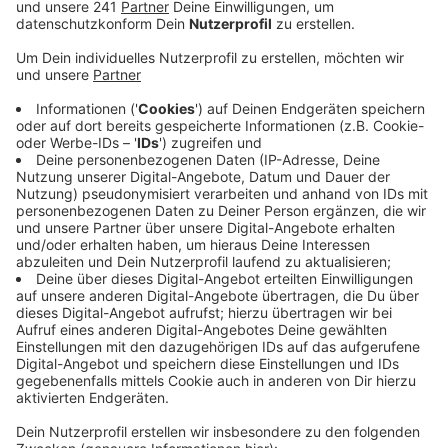
haben beschlossen, die Pläne weiterzuverfolgen.
Veröffentlicht:
Donnerstag, 07.04.2022 12:25
Anzeige
Das Team des Museums will das Schloss und die
komplette Umgebung von Morsbroich in sieben Zonen
aufteilen. Sie sollen dann jeweils von international
anerkannten Künstlern gestaltet werden. Ein solches
Konzept sei bundesweit einmalig, heißt es. Der
Museumsdirektor sagte im Rat, man wolle einen Ort
schaffen, der für alle Besucher aus Leverkusen und
von außerhalb attraktiv und spannend sei.
Die
Neubelebungspläne rund um das Schloss Morsbroich
waren zuletzt ins Stocken geraten. Ende Oktober
hatten sich das bis dahin zuständige Planungsbüro und
die Stadt Leverkusen voneinander getrennt – unter