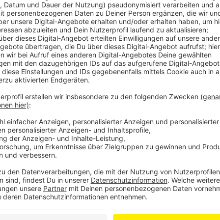
Anzeige
An Heiligabend gibt es nur eine Kleinigkeit, am 1. Wei
lecker im Hause Lichter. Das hat Horst Lichter scho
Potting geht es aber nicht unbedingt nur um das Wei
neue Buch, das Horst Lichter auf den Markt gebracht 
Eine Bedeutung haben dabei die beiden Satzzeichen.
warum er diesen Titel gewählt hat und worum es in 
Anzeige
Laura Potting
Im Interview: Horst Lichter spricht über sein