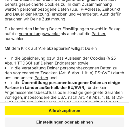
Nutzung des Service zu, um dieses
Video anzusehen.
Mehr Informationen
Die neue Single von Youngster Iggi Kelly "Heard It All"
Akzeptieren
Anzeige
powered by
Usercentrics Consent
Management Platform
Anzeige
Anzeige
Anzeige