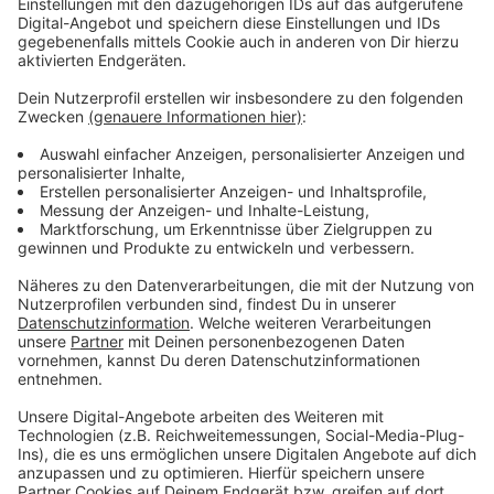
Anzeige
Die neue Single "Heard It All"
Anzeige
Wir benötigen Ihre
Zustimmung, um den YouTube
Video-Service zu laden!
Wir verwenden einen Service eines
Drittanbieters, um Videoinhalte
einzubetten. Dieser Service kann
Daten zu Ihren Aktivitäten
sammeln. Bitte lesen Sie die
Details durch und stimmen Sie der