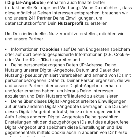
Neuer Song "Scatman & Hatman"
Anzeige
John Larkin ist seit 20 Jahren leider schon tot. 1995
hatte Larkin als Scatman John einen internationalen
Hit mit "Scatman – ski-ba-bop-ba-bop".Lou Bega, der
1999 mit seinem "Mambo No. 5" die Welt mit dem
Mambo-Virus infizierte, veröffentlicht den
gemeinsamen Song "Scatman & Hatman" und begibt
sich damit auf eine musikalische Zeitreise.
Anzeige
Wir benötigen Ihre
Zustimmung, um den YouTube