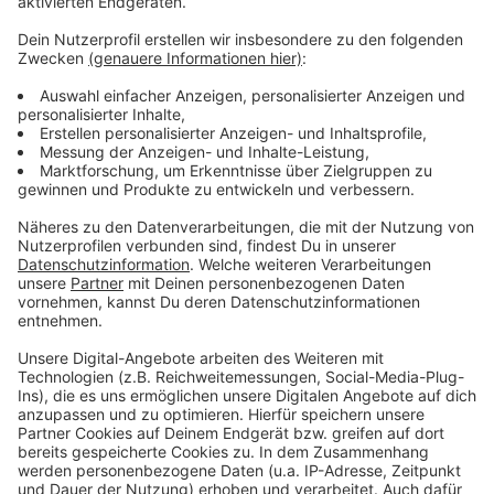
Video-Service zu laden!
Wir verwenden einen Service eines
Drittanbieters, um Videoinhalte
einzubetten. Dieser Service kann
Daten zu Ihren Aktivitäten
sammeln. Bitte lesen Sie die
Details durch und stimmen Sie der
Nutzung des Service zu, um dieses
Video anzusehen.
Mehr Informationen
Scatman John, Lou Bega – Scatman & Hatman
Akzeptieren
Anzeige
powered by
Usercentrics Consent
Management Platform