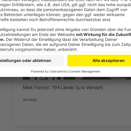
den YouTube Video
laden!
Wir verwenden einen S
Drittanbieters, um V
einzubetten. Dieser Servi
Ihren Aktivitäten sammeln.
die Details durch und s
Nutzung des Service zu, 
anzusehen
Mehr Informati
Mark Forster: 194 Länder (s/w Version)
Akzeptieren
Anzeige
powered by
Usercentrics Co
Platform