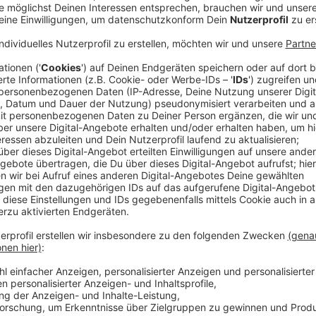
Anzeige
Für Angelina und ihre Mutter Kornelia ging in Paris kür
eingefleischten Mark Forster-Fans durften ihrem Lie
seines Albums "Liebe" lauschen. Nur wenige Wochen 
besuchte - waren die beiden wieder dabei und gaben 
neuen Albumversion.
Anzeige
"Liebe" in schwarz-weiß: so lautet das Motto der ne
uns, weshalb es überhaupt dazu kam, dass er sein Al
Setting - vor Publikum aufgenommen hatte.
Anzeige