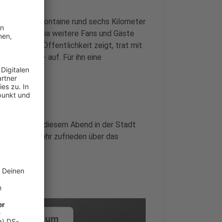
er Rue Pierre Fontaine rund sechs Kilometer
na und Kornelia weitere Fans und Gäste
tfits in der Öffentlichkeit zeigt, trat mit
seballcap - auf. Für ihn eine
nd Kornelia an diesem Abend in der Stadt
 sich auch sehr zufrieden über das
be".
ustimmung, um