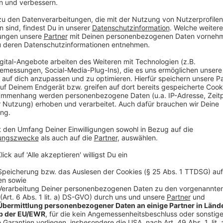
Im stilvollen Theater "La Nouvelle Eve" in der Paris
vom Eiffelturm entfernt, hatte Forster neben Angeli
begrüßen dürfen. Forster, der sich sonst in lässigen Ou
Anzug und seinem Markenzeichen - einer schwarzen Ba
ungewohnte Situation auf der Bühne.
Anzeige
So viel ist sicher: Forster hatte nicht nur Angelina u
der Liebe rundum glücklich gemacht. Er selber zeigte
Ergebnis über seine "schwarz-weiße Version" von "Lie
Anzeige
Wir benötigen Ihre Z