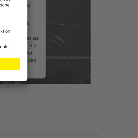
-Service zu
ervice eines
ideoinhalte
ce kann Daten zu
 Bitte lesen Sie
timmen Sie der
um dieses Video
.
onen
nsent Management