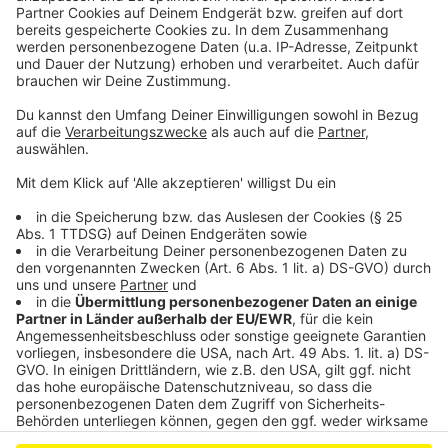
sammeln. Bitte lesen Sie die
Details durch und stimmen Sie der
Nutzung des Service zu, um dieses
Video anzusehen.
Mehr Informationen
Michael Schulte x R3HAB - Better Me (Official Music
Video)
Akzeptieren
Anzeige
powered by
Usercentrics Consent
Management Platform
Anzeige
Anzeige