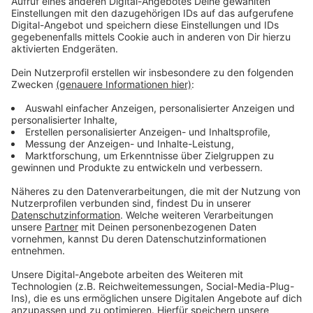
Anzeige
Michael Schultes aktuelle Single: "Better Me"
mit R3HAB
Anzeige
Wir benötigen Ihre
Zustimmung, um den YouTube
Video-Service zu laden!
Wir verwenden einen Service eines
Drittanbieters, um Videoinhalte
einzubetten. Dieser Service kann
Daten zu Ihren Aktivitäten