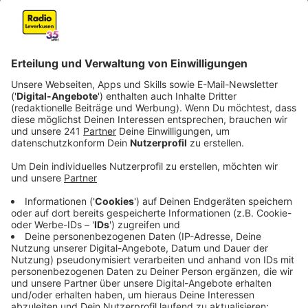
Anzeige
Der Frühling steht in den Startlöchern, der Sommer ist
eigentlich auch schon greifbar nah. Meistens läutet
der Wechsel vom Mai in den Juni die Festivalsaison in
Deutschland und Europa ein, doch die findet in diesem
Jahr erst einmal ohne Clemens und Philipp statt. Milky
Chance ist ab dem 27. Mai nämlich zu Gast in diversen
Städten der USA und Kanada. Eine waschechte
Nordamerika steht ihnen bevor, erste Auftritte sind
schon ausverkauft, so beispielsweise in New York oder
Seattle.
Außerdem steht für alle Fans von Milky Chance noch
ein weiteres Highlight kurz bevor. Am 9. Juni kommt
mit "Living in a Haze" das neue Album auf den Markt.
Erste Leadsingles haben die beiden schon
veröffentlicht.