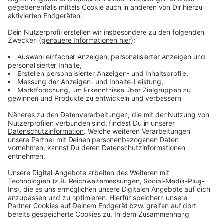
Anzeige
Wir benötigen Ihre
Zustimmung, um den YouTube
Video-Service zu laden!
Wir verwenden einen Service eines
Drittanbieters, um Videoinhalte
einzubetten. Dieser Service kann
Daten zu Ihren Aktivitäten
sammeln. Bitte lesen Sie die
Details durch und stimmen Sie der
Nutzung des Service zu, um dieses
Video anzusehen.
Mehr Informationen
Natasha Bedingfield - Everybody Come Together