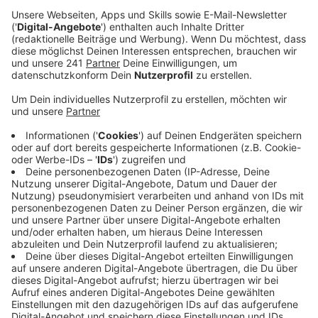
"Wenn ich live singe, dann schmettere ich die Songs
förmlich heraus – es gibt da eine gewisse
Verletzlichkeit, die auf dem Weg ins Radio manchmal
komprimiert wird oder verloren geht", erzählt Natasha
Bedingfield. "Ich habe es schon immer geliebt,
Popsongs zu schreiben, aber für diese Platte wollte
ich sie auf eine Art und Weise schreiben, die der Live
Erfahrung wirklich gleichkommt." Gesagt, getan. Sie
hat sich aber nicht alleine dran gemacht neue Songs
zu schreiben. Mit im Boot saß Linda Perry. Die hat
schon mit Christina Aguilera, P!nk und Alicia
Keys zusammen gearbeitet. Das Ergebnis ihrer Arbeit
ist unter anderem die neue Single "Everybody Come
Together" über die wir unter anderem mit ihr
gesprochen haben.