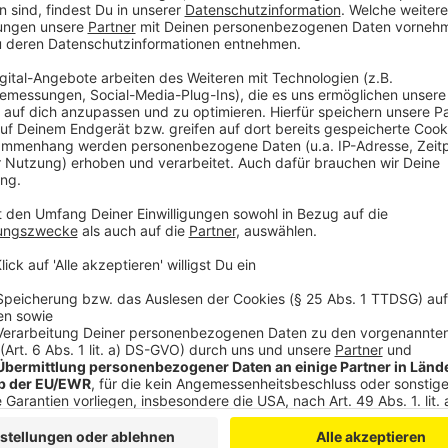
Anzeige
Wir benötigen Ihre Z
den YouTube Video
laden!
Wir verwenden einen S
Drittanbieters, um V
einzubetten. Dieser Servi
Ihren Aktivitäten sammeln.
die Details durch und s
Nutzung des Service zu, 
anzusehen
Mehr Informati