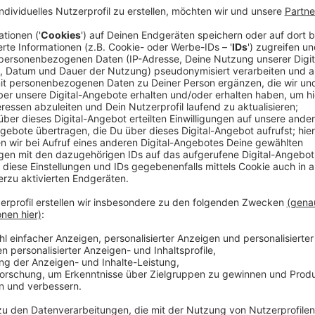
Neue Single und Album
Anzeige
Der neue Langspieler von Nina Chuba heißt "Glas". W
Frage zu dem Albumtitel ihres Debüts, muss Nina Chu
Schreiben von ihrem Label. "Der Titel Glas passt ein
Starkes, Beständiges und Glänzendes. Gleichzeitig 
Zerbrechliches. Alles Attribute, mit denen ich mich g
Heinemann hat Nina Chuba dann noch im Fragenticker 
Anzeige
Joschka Heinemann
Der Fragenticker mit Nina Chuba