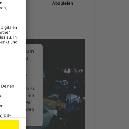
Abspielen
ustimmung, um
-Service zu
ervice eines
ideoinhalte
ce kann Daten zu
 Bitte lesen Sie
timmen Sie der
um dieses Video
.
onen