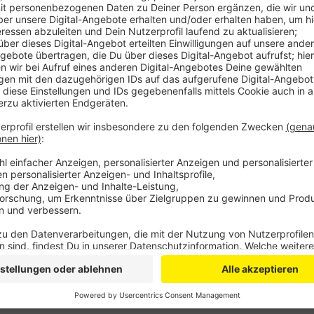
Der sympathische Soester ist noch bis Dezember auf
und seiner Single "Polaroid". Wir haben mit ihm über 
gesprochen
Anzeige
Anzeige