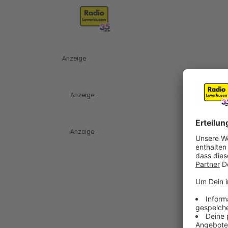
Anzeige
Anzeige
Anzeige