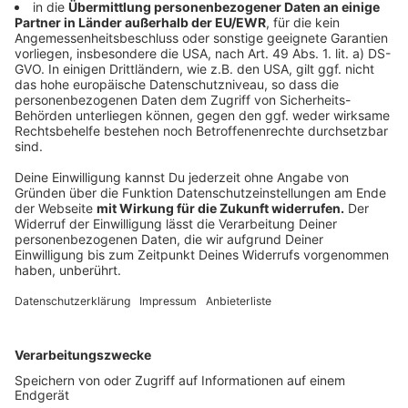
Management Platform
Klimaschutz spielt eine wichtige Rolle - und
Arnold Schwarzenegger
Anzeige
Zum Interview mit The BossHoss gibt es ein echtes
Highlight: Die Single "I'll Be Back" - mit niemand
Geringerem als Arnold Schwarzenegger als Feature-
Gast! Mit "I'll Be Back" liefern
The BossHoss
ein
weiteres musikalische Lebenszeichen ihres
kommenden Albums "Back to the Boots", das am 19.
September 2025 erscheint. Gemeinsam mit
Schwarzenegger, der seinen ikonischen Satz "I'll be
back" beisteuert, setzen The BossHoss ein starkes
Zeichen für den Klimaschutz: Sämtliche Einnahmen aus
dem Song fließen direkt in die
Schwarzenegger