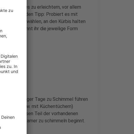
tzen. Um dies zu erleichtern, vor allem
bt es folgenden Tipp: Probiert es mit
sstechform wählen, an den Kürbis halten
ließend könnt ihr die jeweilige Form
 innerhalb weniger Tage zu Schimmel führen
enwände (bspw. mit Küchentüchern)
einen gewissen Teil der vorhandenen
r Kürbis langsamer zu schimmeln beginnt.