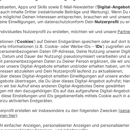
Anzeige
Kürbis-Lifehack 1: Den Kürbis mit der Bohr
Anzeige
Es hört sich vielleicht rabiat an, ist aber eigentlich g
mit einer Bohrmaschine den Kürbis gut bearbeiten un
geschnitzten Gesichtern sorgen. Mit Akkubohrmasc
als auch simple Bohrlöcher für die passende Kürbis-
Anzeige
Kürbis-Lifehack 2: Ausstechformen
Anzeige