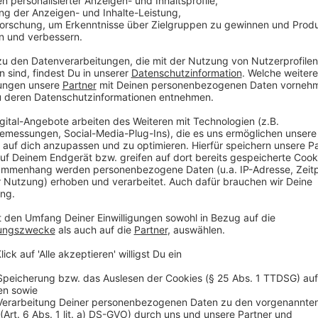
Wer keinen Akkubohrer hat, muss schneiden und schni
für unbegabte Kürbisschnitzerinnen und -schnitzer gi
Ausstechformen und einem Hammer. Die jeweilige Au
und vorsichtig mit dem Hammer daraufschlagen. Ansch
ausschnitzen.
Anzeige
Kürbis-Lifehack 3: Sägespäne benutzen
Anzeige
Für die Feuchtigkeit im Innenleben eines Kürbis, die
könnte, ist es ratsam, neben Trockentupfen der Inn
Sägespäne auszulegen. Denn: Die Sägespäne können 
Flüssigkeit absorbieren und so dafür sorgen, dass de
Anzeige