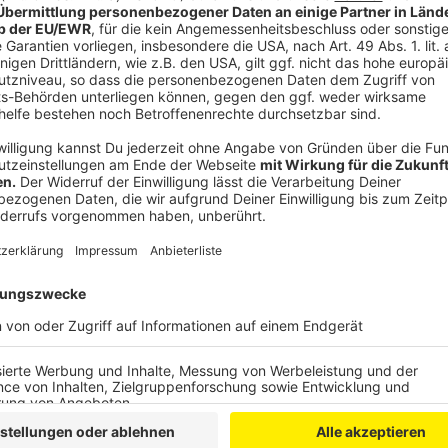
©
picture alliance/dpa | Klaus-Dietmar Gabbert
Anzeige
Kürbis-Lifehack 4: Vaseline im Anschluss b
Anzeige
Ein weiterer Hack, den Kürbis lange feucht und frisch
Oberflächen mit Vaseline einschmiert, wird die enthal
auszutreten, was eine ähnliche Wirkung hat, wie die 
Anzeige
Kürbis-Lifehack 5: LED-Leuchten statt Teeli
Anzeige