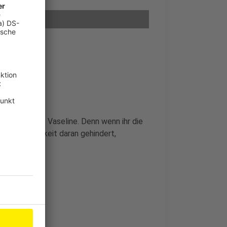
enutzen
 zu halten ist Vaseline. Denn wenn ihr die
tene Flüssigkeit daran gehindert,
Sägespäne.
chter