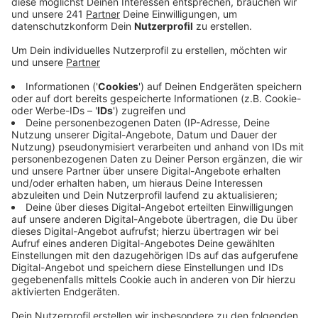
geworden. Die Stadtverwaltung hat aber eine Idee.
Veröffentlicht:
Samstag, 20.02.2021 09:01
Anzeige
Ein Standort auf der Hauptstraße soll es bleiben –
doch statt schickem Altbau mit besonderem Flair,
strebt die Stadt offenbar die Unterbringung in einem
Backstein-Bürokomplex an. Die Rede ist von den
Wiesdorfer Arkaden, die die Stadt der Bayer AG
abkaufen will. Durch den Erwerb könnten sich
eventuell alternative Unterbringungsmöglichkeiten für
den Verein JazzLev ergeben, heißt es in einer
offiziellen Stellungnahme der Verwaltung.
Die Möglichkeit, dass sich die Stadt für den Erhalt des
bisherigen Standorts durch den Kauf des Gebäudes