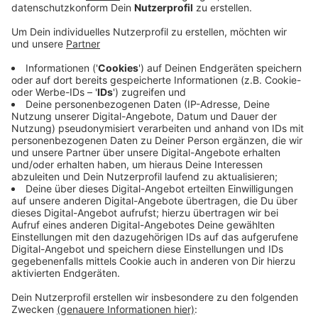
Veröffentlicht:
Freitag, 10.12.2021 10:20
Anzeige
Er wurde von einer Mitarbeiterin dabei beobachtet, wie
er mehrere Artikel einfach einsteckte und Richtung
Ausgang ging. Als die Mitarbeiterin den Mann beim
Verlassen des Geschäfts ansprach, kam es zu einer
Rangelei, bei der die Mitarbeiterin leicht verletzt
wurde. Der Dieb flüchtete Richtung Luminaden. Er soll
1,83 groß sein, leichte Rötungen im Gesicht haben,
zum Tatzeitpunkt einen dunklen Kapuzenpullover
getragen und alkoholisiert gewesen sein.
Anzeige