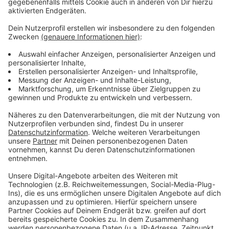
– auch der Parkplatz unter der Stelzenautobahn ist
davon betroffen.
Anzeige
Weitere Themen aus Leverkusen
Anzeige
WLAN für Leverkusener Fußgängerzonen?
Unfall in Leverkusen-Schlebusch: Mann schwer
verletzt
Strom in Leverkusen-Opladen fließt wieder
Anzeige