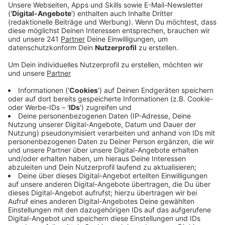
Ukraine-Krieges ist das Land derzeit auf
Ausweichstätten angewiesen.
Veröffentlicht:
Montag, 20.11.2023 06:43
Anzeige
Bayer 04 springt hier nach eigener Aussage gerne ein.
„Wir sind froh, ein kleines Zeichen der Solidarität
senden zu können“, sagt Bayer 04-Geschäftsführer
Fernando Carro. Für viele ukrainische Menschen, die
zurzeit im Rheinland ihre zweite Heimat gefunden
haben, sei dieses Spiel in der BayArena eine großartige
Gelegenheit, ihr heimisches Team aus nächster Nähe
unterstützen zu können.
Anstoß im EM-Qualifikationsspiel der Ukraine gegen
Italien ist heute Abend um 20:45 Uhr. Schon ab dem
Nachmittag gibt es rund um die BayArena Sperrungen