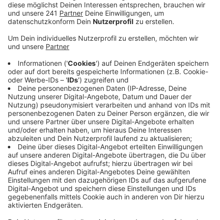
weil viele Mitarbeiter coronabedingt ausfallen.
Veröffentlicht:
Mittwoch, 23.03.2022 16:04
Anzeige
Bei den Krankenhäusern in unserer Stadt ist die Lage
bisher zum Glück nicht ganz so dramatisch. Im Klinikum
in Schlebusch ist die Ausfall-Quote coronabedingt
zwar weiter hoch, allerdings auf einem
gleichbleibenden Niveau. Sodass sich die Situation in
letzter Zeit nicht verschlimmert hat, heißt es. Bisher
konnte man den Betrieb allerdings nur so gut
aufrechterhalten, weil die Mitarbeitenden teilweise
Überstunden machen oder ihren Urlaub verschieben.
Ähnlich sieht es im St. Remigius und im St. Josef
Krankenhaus aus. Hier könne man die personellen
Ausfälle nur dank der hohen Einsatzbereitschaft der