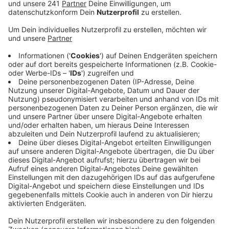
Straßen NRW schon jahrelang von dem Defekt
wusste, aber die Platten nicht
ausgetauscht wurden.
Veröffentlicht:
Mittwoch, 09.12.2020 06:17
Anzeige
Auch die A1-Rheinbrücke ist am Mittwoch Thema. Es
geht um den möglichen Interessenskonflikt bei der
Vergabe der weiteren Bauarbeiten. Demnach soll das
Essener Unternehmen Hochtief die Arbeiten an der
Brücke fortführen. Das Brisante: Eine wichtige
Mitarbeiterin von Straßen NRW, die auch am
Vergabeverfahren beteiligt gewesen sein soll, ist mit
einem führenden Mitarbeiter von Hochtief
verheiratet. Schlimmstenfalls muss das
Vergabeverfahren neu aufgerollt werden. Das würde