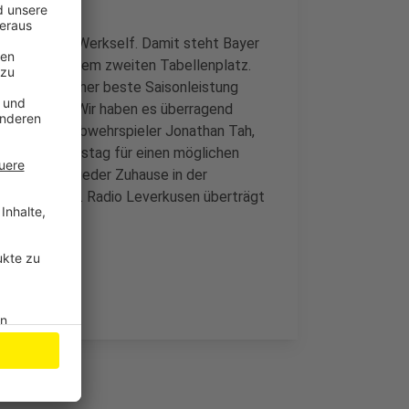
die Tore der Werkself. Damit steht Bayer
ieltagen auf dem zweiten Tabellenplatz.
gner die bisher beste Saisonleistung
 Trendwende. "Wir haben es überragend
 schwärmte Abwehrspieler Jonathan Tah,
kommenden Samstag für einen möglichen
self spielt wieder Zuhause in der
um 15 Uhr 30.
Radio Leverkusen überträgt