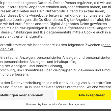
Robert Andrich und Moussa Diaby sorgten dabei für 
04 in der Königsklasse in der Gruppe B nach zwei Sp
Dass ausgerechnet gegen den vielleicht stärksten Ge
gelang, werteten alle Beteiligten als Indiz für eine
gemacht. Ich bin extrem stolz auf die Mannschaft",
"das gibt sehr viel Energie". Die könnte Bayer 04 
ersten Saisonsieg in der Bundesliga nutzen. Die Werk
BayArena und empfängt Werder Bremen. Anstoß ist 
die Partie aus der BayArena live.
Anzeige