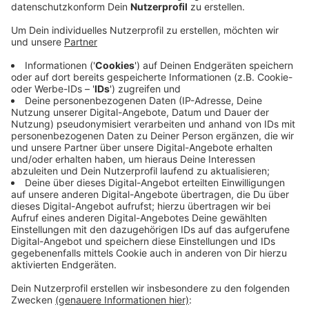
gewinnen.
Veröffentlicht:
Freitag, 10.09.2021 08:33
Anzeige
Auf der Landesliste der NRW-SPD steht Lauterbach
zwar relativ weit hinten – auf Platz 23. Der Listenplatz
interessiere ihn aber nicht. „Ich werde direkt gewinnen,
und das ist das Wichtigste“, so Lauterbach. Bei der
Bundestagswahl am 26. September muss sich der
SPD-Politiker gegen zehn Konkurrenten durchsetzen,
zum Beispiel Serap Güler von der CDU oder Cornelia
Besser von der FDP. Eine Kurzvorstellung aller
Kandidaten für unseren Wahlkreis findet ihr
hier
in
unserem Kandidatencheck.
Anzeige